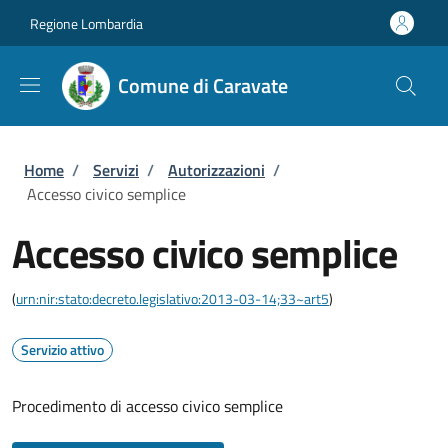
Salta al contenuto principale
Skip to footer content
Regione Lombardia
Comune di Caravate
Briciole di pane
Home
/
Servizi
/
Autorizzazioni
/
Accesso civico semplice
Accesso civico semplice
(
urn:nir:stato:decreto.legislativo:2013-03-14;33~art5
)
Servizio attivo
Procedimento di accesso civico semplice