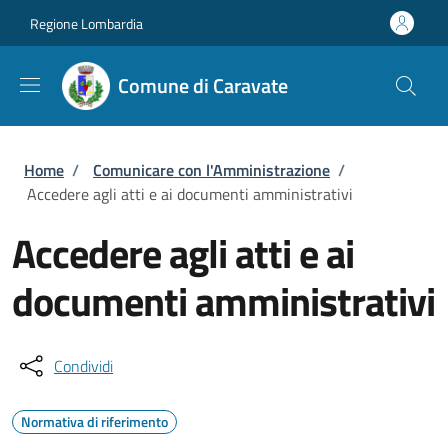
Salta al contenuto principale
Skip to footer content
Regione Lombardia
Comune di Caravate
Briciole di pane
Home
/
Comunicare con l'Amministrazione
/
Accedere agli atti e ai documenti amministrativi
Accedere agli atti e ai
documenti amministrativi
Condividi
Normativa di riferimento