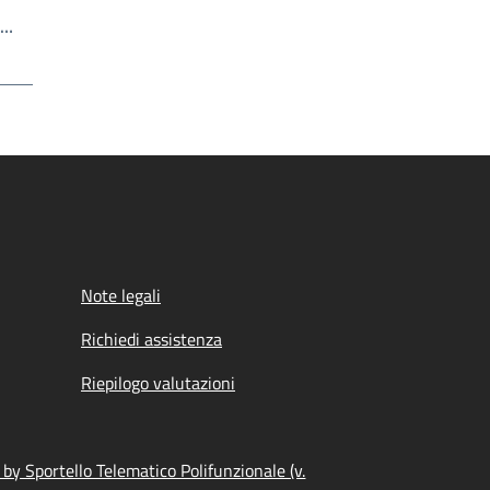
Scrivi il numero della pagina a cui andare
a…
a
Note legali
Richiedi assistenza
Riepilogo valutazioni
by Sportello Telematico Polifunzionale (v.