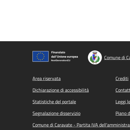
Comune di C
Footer menu
Area riservata
Crediti
Dichiarazione di accessibilità
Contatt
Statistiche del portale
Leggi l
Segnalazione disservizio
Piano d
Comune di Caravate - Partita IVA dell'amminist