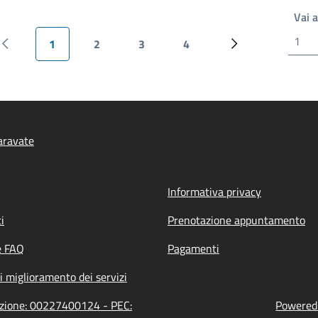
Vai 
1
2
3
4
Pagina precedente
Pagina attuale
Pagina
Pagina
Pagina
Pagina successiv
aravate
Informativa privacy
i
Prenotazione appuntamento
e FAQ
Pagamenti
i miglioramento dei servizi
razione: 00227400124 - PEC:
Powered 