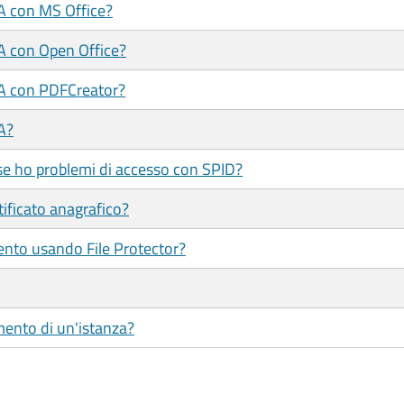
/A con MS Office?
/A con Open Office?
/A con PDFCreator?
A?
se ho problemi di accesso con SPID?
tificato anagrafico?
ento usando File Protector?
mento di un'istanza?