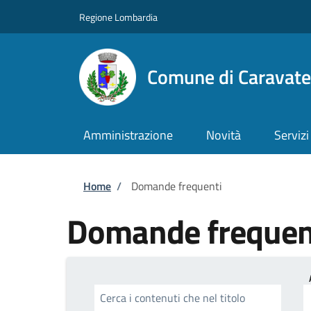
Salta al contenuto principale
Skip to footer content
Regione Lombardia
Comune di Caravate
Amministrazione
Novità
Servizi
Briciole di pane
Home
/
Domande frequenti
Domande frequen
Cerca i contenuti che nel titolo