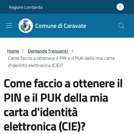
Salta al contenuto principale
Skip to footer content
Regione Lombardia
Comune di Caravate
Briciole di pane
Home
/
Domande frequenti
/
Come faccio a ottenere il PIN e il PUK della mia carta
d'identità elettronica (CIE)?
Come faccio a ottenere il
PIN e il PUK della mia
carta d'identità
elettronica (CIE)?