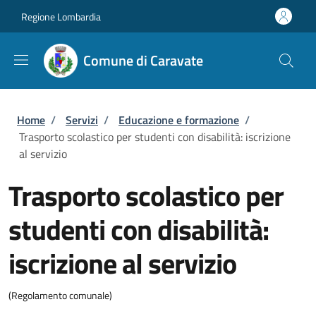
Salta al contenuto principale
Skip to footer content
Regione Lombardia
Comune di Caravate
Briciole di pane
Home
/
Servizi
/
Educazione e formazione
/
Trasporto scolastico per studenti con disabilità: iscrizione
al servizio
Trasporto scolastico per
studenti con disabilità:
iscrizione al servizio
(Regolamento comunale)