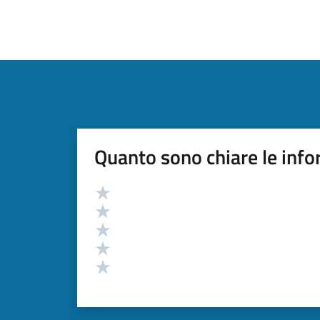
Quanto sono chiare le info
Valutazione
Valuta 5 stelle su 5
Valuta 4 stelle su 5
Valuta 3 stelle su 5
Valuta 2 stelle su 5
Valuta 1 stelle su 5