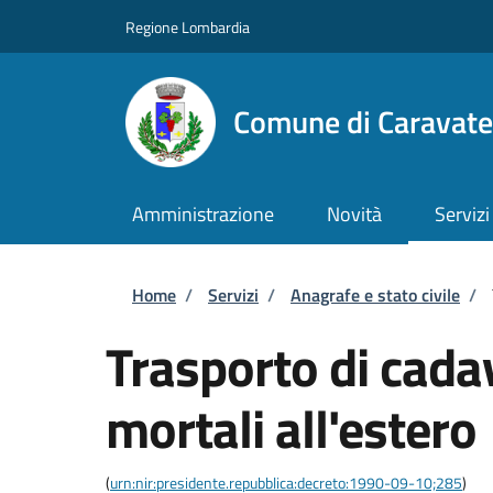
Salta al contenuto principale
Skip to footer content
Regione Lombardia
Comune di Caravate
Amministrazione
Novità
Servizi
Briciole di pane
Home
/
Servizi
/
Anagrafe e stato civile
/
Trasporto di cadav
mortali all'estero
(
urn:nir:presidente.repubblica:decreto:1990-09-10;285
)