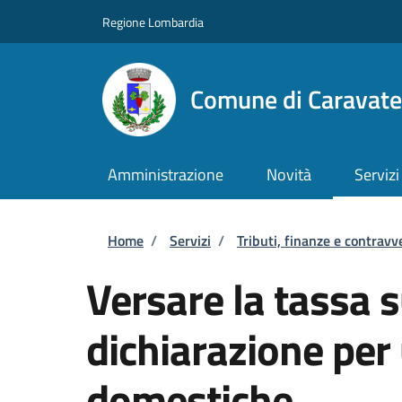
Salta al contenuto principale
Skip to footer content
Regione Lombardia
Comune di Caravate
Amministrazione
Novità
Servizi
Briciole di pane
Home
/
Servizi
/
Tributi, finanze e contravv
Versare la tassa su
dichiarazione per
domestiche