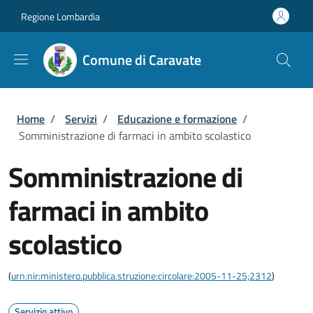
Salta al contenuto principale
Skip to footer content
Regione Lombardia
Comune di Caravate
Briciole di pane
Home
/
Servizi
/
Educazione e formazione
/
Somministrazione di farmaci in ambito scolastico
Somministrazione di
farmaci in ambito
scolastico
(
urn:nir:ministero.pubblica.struzione:circolare:2005-11-25;2312
)
Servizio attivo