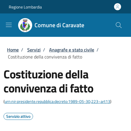
Salta al contenuto principale
Skip to footer content
Regione Lombardia
Comune di Caravate
Briciole di pane
Home
/
Servizi
/
Anagrafe e stato civile
/
Costituzione della convivenza di fatto
Costituzione della
convivenza di fatto
(
urn:nir:presidente.repubblica:decreto:1989-05-30;223~art13
)
Servizio attivo