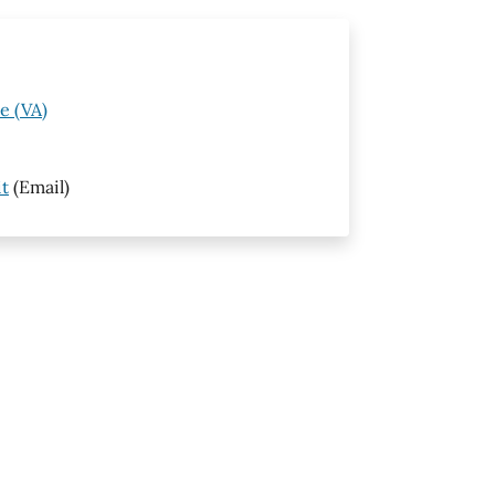
e (VA)
it
(Email)