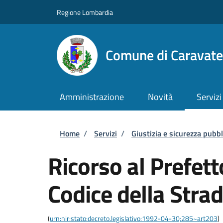
Salta al contenuto principale
Skip to footer content
Regione Lombardia
Comune di Caravate
Amministrazione
Novità
Servizi
Briciole di pane
Home
/
Servizi
/
Giustizia e sicurezza pubbl
Ricorso al Prefett
Codice della Stra
(
urn:nir:stato:decreto.legislativo:1992-04-30;285~art203
)