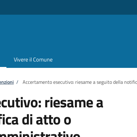
Vivere il Comune
enzioni
/
Accertamento esecutivo: riesame a seguito della notifi
cutivo: riesame a
ica di atto o
ministrativo