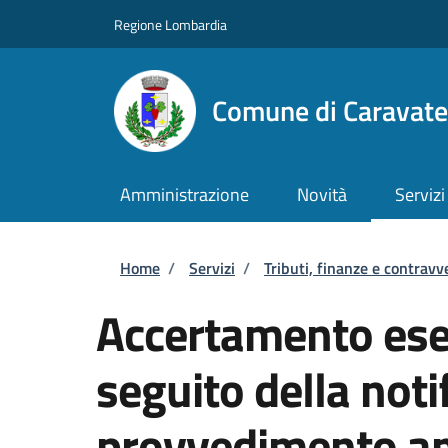
Salta al contenuto principale
Skip to footer content
Regione Lombardia
Comune di Caravate
Amministrazione
Novità
Servizi
Briciole di pane
Home
/
Servizi
/
Tributi, finanze e contravv
Accertamento ese
seguito della notif
provvedimento am