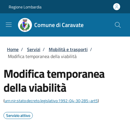
Salta al contenuto principale
Skip to footer content
Regione Lombardia
Comune di Caravate
Briciole di pane
Home
/
Servizi
/
Mobilità e trasporti
/
Modifica temporanea della viabilità
Modifica temporanea
della viabilità
(
urn:nir:stato:decreto.legislativo:1992-04-30;285~art5
)
Servizio attivo