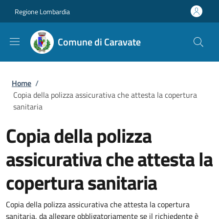
Salta al contenuto principale
Skip to footer content
Regione Lombardia
Comune di Caravate
Briciole di pane
Home
/
Copia della polizza assicurativa che attesta la copertura
sanitaria
Copia della polizza
assicurativa che attesta la
copertura sanitaria
Copia della polizza assicurativa che attesta la copertura
sanitaria, da allegare obbligatoriamente se il richiedente è