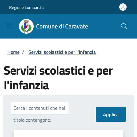
Salta al contenuto principale
Skip to footer content
Regione Lombardia
Comune di Caravate
Briciole di pane
Home
/
Servizi scolastici e per l'infanzia
Servizi scolastici e per
l'infanzia
Cerca i contenuti che nel
titolo contengono: