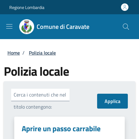
Salta al contenuto principale
Skip to footer content
Regione Lombardia
Comune di Caravate
Briciole di pane
Home
/
Polizia locale
Polizia locale
Cerca i contenuti che nel
titolo contengono:
Aprire un passo carrabile