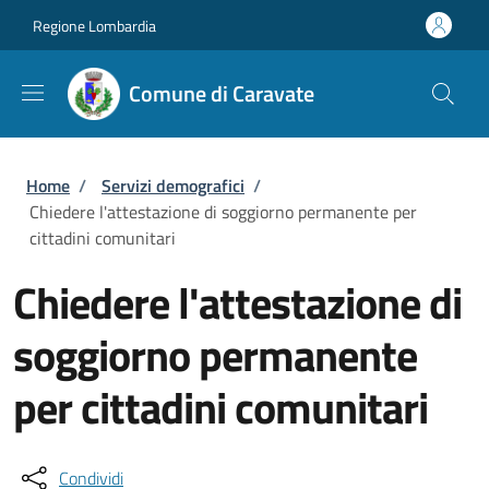
Salta al contenuto principale
Skip to footer content
Regione Lombardia
Comune di Caravate
Briciole di pane
Home
/
Servizi demografici
/
Chiedere l'attestazione di soggiorno permanente per
cittadini comunitari
Chiedere l'attestazione di
soggiorno permanente
per cittadini comunitari
Condividi