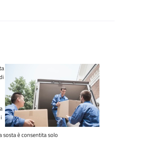
ta
di
za
i
La sosta è consentita solo