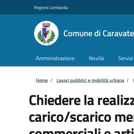
Salta al contenuto principale
Skip to footer content
Regione Lombardia
Comune di Caravate
Amministrazione
Novità
Servizi
Briciole di pane
Home
/
Lavori pubblici e mobilità urbana
/
Chiedere la realiz
carico/scarico mer
commerciali e arti