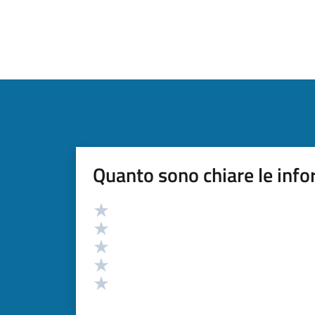
Quanto sono chiare le info
Valutazione
Valuta 5 stelle su 5
Valuta 4 stelle su 5
Valuta 3 stelle su 5
Valuta 2 stelle su 5
Valuta 1 stelle su 5