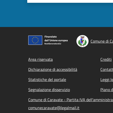
Comune di C
Footer menu
Area riservata
Crediti
Dichiarazione di accessibilità
Contatt
Statistiche del portale
Leggi l
Segnalazione disservizio
Piano d
Comune di Caravate - Partita IVA dell'amminist
comunecaravate@legalmail.it