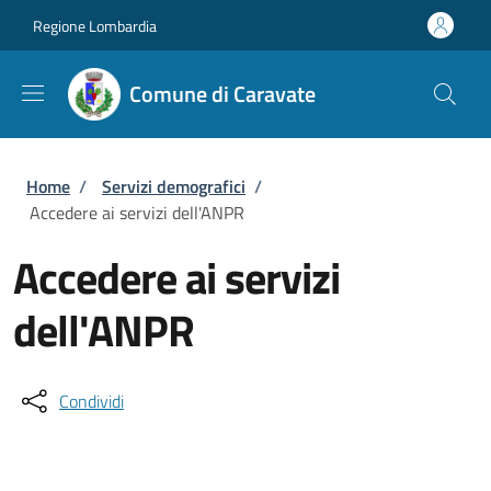
Salta al contenuto principale
Skip to footer content
Regione Lombardia
Comune di Caravate
Briciole di pane
Home
/
Servizi demografici
/
Accedere ai servizi dell'ANPR
Accedere ai servizi
dell'ANPR
Condividi