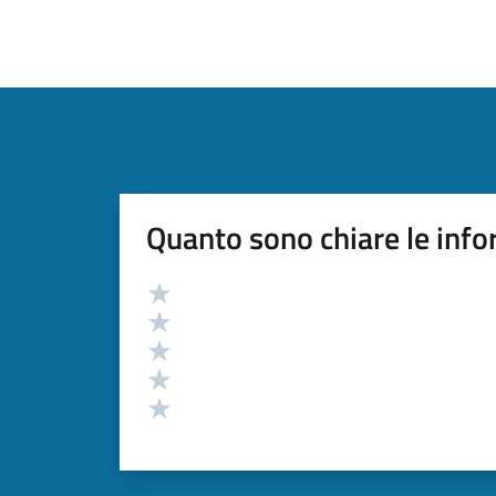
Quanto sono chiare le info
Valutazione
Valuta 5 stelle su 5
Valuta 4 stelle su 5
Valuta 3 stelle su 5
Valuta 2 stelle su 5
Valuta 1 stelle su 5