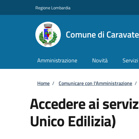
Salta al contenuto principale
Skip to footer content
Regione Lombardia
Comune di Caravate
Amministrazione
Novità
Servizi
Briciole di pane
Home
/
Comunicare con l'Amministrazione
/
Accedere ai serviz
Unico Edilizia)