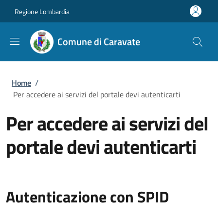
Salta al contenuto principale
Skip to footer content
Regione Lombardia
Comune di Caravate
Briciole di pane
Home
/
Per accedere ai servizi del portale devi autenticarti
Per accedere ai servizi del
portale devi autenticarti
Autenticazione con SPID